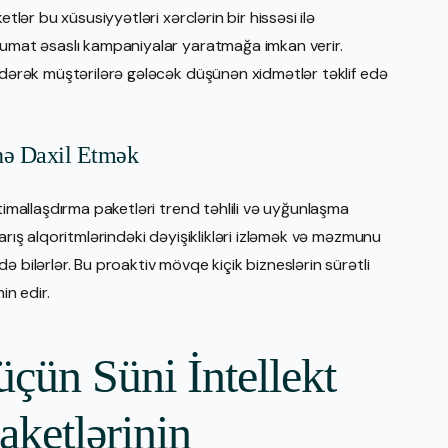
tlər bu xüsusiyyətləri xərclərin bir hissəsi ilə
lumat əsaslı kampaniyalar yaratmağa imkan verir.
 edərək müştərilərə gələcək düşünən xidmətlər təklif edə
inə Daxil Etmək
timallaşdırma paketləri trend təhlili və uyğunlaşma
arış alqoritmlərindəki dəyişiklikləri izləmək və məzmunu
 bilərlər. Bu proaktiv mövqe kiçik bizneslərin sürətli
in edir.
üçün Süni İntellekt
aketlərinin