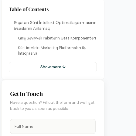
Table of Contents
Əlçatan Süni İntellekt Optimallaşdırmasının
Əsaslarını Anlamaq
Giriş Səviyyəli Paketlərin Əsas Komponentləri
Süni İntellekt Marketinq Platformaları ilə
İnteqrasiya
Show more ↓
Get In Touch
Have a question? Fill out the form and we'll get
back to you as soon as possible.