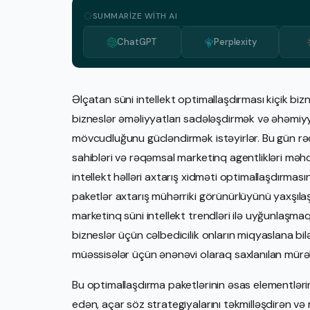
SUMMARIZE WITH AI
ChatGPT
Perplexity
Əlçatan süni intellekt optimallaşdırması kiçik biz
bizneslər əməliyyatları sadələşdirmək və əhəmiyy
mövcudluğunu gücləndirmək istəyirlər. Bu gün rə
sahibləri və rəqəmsal marketinq agentlikləri məhd
intellekt həlləri axtarış xidməti optimallaşdırmas
paketlər axtarış mühərriki görünürlüyünü yaxşıla
marketinq süni intellekt trendləri ilə uyğunlaşmaq
bizneslər üçün cəlbedicilik onların miqyaslana bilə
müəssisələr üçün ənənəvi olaraq saxlanılan mürəkk
Bu optimallaşdırma paketlərinin əsas elementlərini
edən, açar söz strategiyalarını təkmilləşdirən və