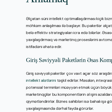
Əlçatan süni intellekt optimallaşdırması kiçik bizn
möhkəm anlaşılması ilə başlayır. Bu paketlər əlçata
belə effektiv strategiyaları icra edə bilərlər. Əsa
yaxşılaşdırmaq və marketinq proseslərini avtom
istifadəni əhatə edir.
Giriş Səviyyəli Paketlərin Əsas Kom
Giriş səviyyəli paketlər çox vaxt açar söz araş
intellekt alətlərini
təşkil edirlər. Məsələn, inteqrasi
potensial terminləri müəyyən etmək üçün böyük ve
marketinqçilər bu komponentlərin əl işini azalda
qiymətləndirirlər. Biznes sahibləri isə bahalı işə
yaxşılaşmasında dərhal fayda görürlər.