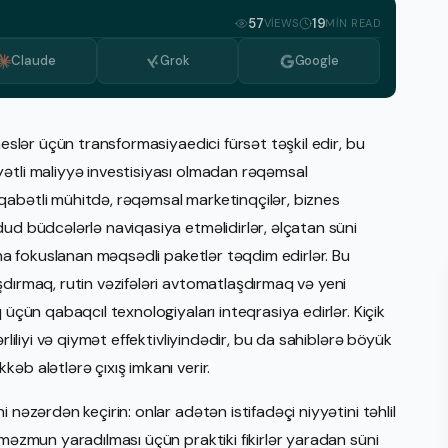
Bulgarian
57
19
VIEWS
MIN READ
Dutch
Claude
Grok
Google
Greek
Italian
neslər üçün transformasiyaedici fürsət təşkil edir, bu
Korean
ətli maliyyə investisiyası olmadan rəqəmsal
qabətli mühitdə, rəqəmsal marketinqçilər, biznes
Macedonian
ud büdcələrlə naviqasiya etməlidirlər, əlçatan süni
Portuguese, Portugal
ına fokuslanan məqsədli paketlər təqdim edirlər. Bu
Romanian
şdırmaq, rutin vəzifələri avtomatlaşdırmaq və yeni
 üçün qabaqcıl texnologiyaları inteqrasiya edirlər. Kiçik
Serbian
rliliyi və qiymət effektivliyindədir, bu da sahiblərə böyük
Swedish
əb alətlərə çıxış imkanı verir.
 nəzərdən keçirin: onlar adətən istifadəçi niyyətini təhlil
 məzmun yaradılması üçün praktiki fikirlər yaradan süni