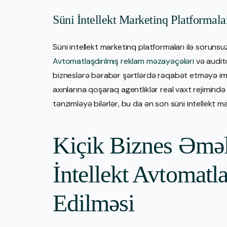
Süni İntellekt Marketinq Platformalar
Süni intellekt marketinq platformaları ilə sorunsu
Avtomatlaşdırılmış reklam məzayəçələri
və audito
bizneslərə bərabər şərtlərdə rəqabət etməyə imka
axınlarına qoşaraq agentliklər real vaxt rejimində
tənzimləyə bilərlər, bu da ən son süni intellekt ma
Kiçik Biznes Əməl
İntellekt Avtomatl
Edilməsi