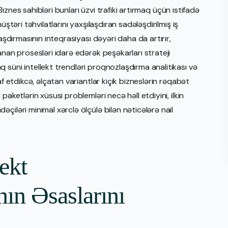
 Biznes sahibləri bunları üzvi trafiki artırmaq üçün istifadə
ştəri təhvilatlarını yaxşılaşdıran sadələşdirilmiş iş
aşdırmasının inteqrasiyası dəyəri daha da artırır,
anan prosesləri idarə edərək peşəkarları strateji
 süni intellekt trendləri proqnozlaşdırma analitikası və
af etdikcə, əlçatan variantlar kiçik bizneslərin rəqabət
aketlərin xüsusi problemləri necə həll etdiyini, ilkin
çiləri minimal xərclə ölçülə bilən nəticələrə nail
ekt
ın Əsaslarını