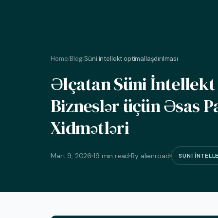
Home
Blog
Süni intellekt optimallaşdırılması
/
/
Əlçatan Süni İntellekt
Bizneslər üçün Əsas Pa
Xidmətləri
Mart 9, 2026
19 min read
By alienroad
SÜNI INTELL