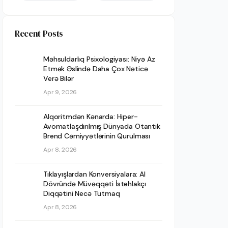
Recent Posts
Məhsuldarlıq Psixologiyası: Niyə Az
Etmək Əslində Daha Çox Nəticə
Verə Bilər
Apr 9, 2026
Alqoritmdən Kənarda: Hiper-
Avomatlaşdırılmış Dünyada Otantik
Brend Cəmiyyətlərinin Qurulması
Apr 8, 2026
Tıklayışlardan Konversiyalara: AI
Dövründə Müvəqqəti İstehlakçı
Diqqətini Necə Tutmaq
Apr 8, 2026