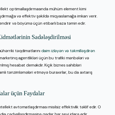
ellekt optimallaşdırmasında mühüm element kimi
laşdırmağa və effektiv şəkildə miqyaslamağa imkan verir.
endirir və böyümə üçün etibarlı baza təmin edir.
idmətlərinin Sadələşdirilməsi
ühərriki təqdimatlarını
daim izləyən və təkmilləşdirən
 marketinq agentlikləri üçün bu trafiki mənbələri və
ılmış hesabat deməkdir. Kiçik biznes sahibləri
vamlı tənzimləmələri etməyə buraxırlar, bu da axtarış
alar üçün Faydalar
lekt avtomatlaşdırması misilsiz effektivlik təklif edir. O
ia cədvəlləşdirməsinə qədər hər şeyi idarə edir,