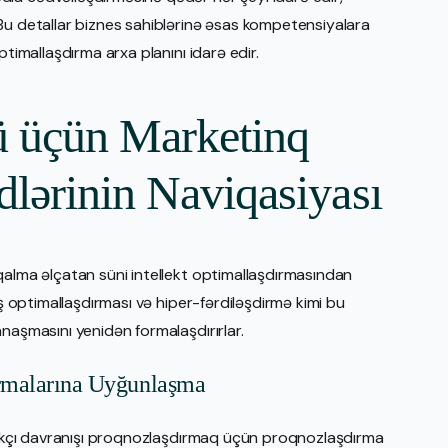
Bu detallar biznes sahiblərinə əsas kompetensiyalara
ptimallaşdırma arxa planını idarə edir.
ü üçün Marketinq
ndlərinin Naviqasiyası
qalma əlçatan süni intellekt optimallaşdırmasından
ış optimallaşdırması və hiper-fərdiləşdirmə kimi bu
naşmasını yenidən formalaşdırırlar.
ormalarına Uyğunlaşma
hlakçı davranışı proqnozlaşdırmaq üçün proqnozlaşdırma