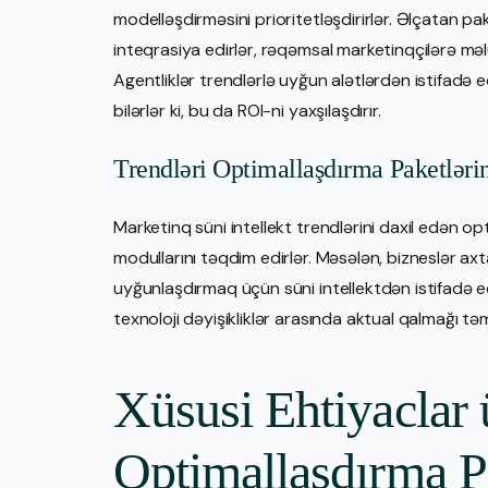
modelləşdirməsini prioritetləşdirirlər. Əlçatan pake
inteqrasiya edirlər, rəqəmsal marketinqçilərə mə
Agentliklər trendlərlə uyğun alətlərdən istifadə
bilərlər ki, bu da ROI-ni yaxşılaşdırır.
Trendləri Optimallaşdırma Paketlər
Marketinq süni intellekt trendlərini daxil edən op
modullarını təqdim edirlər. Məsələn, bizneslər axt
uyğunlaşdırmaq üçün süni intellektdən istifadə edə
texnoloji dəyişikliklər arasında aktual qalmağı təm
Xüsusi Ehtiyaclar 
Optimallaşdırma P