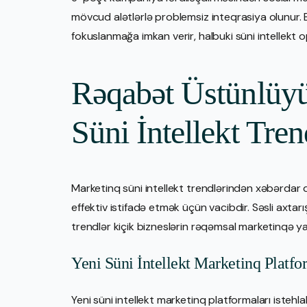
mövcud alətlərlə problemsiz inteqrasiya olunur. 
fokuslanmağa imkan verir, halbuki süni intellekt o
Rəqabət Üstünlüy
Süni İntellekt Tre
Marketinq süni intellekt trendlərindən xəbərdar 
effektiv istifadə etmək üçün vacibdir. Səsli axtar
trendlər kiçik bizneslərin rəqəmsal marketinqə ya
Yeni Süni İntellekt Marketinq Platf
Yeni süni intellekt marketinq platformaları iste