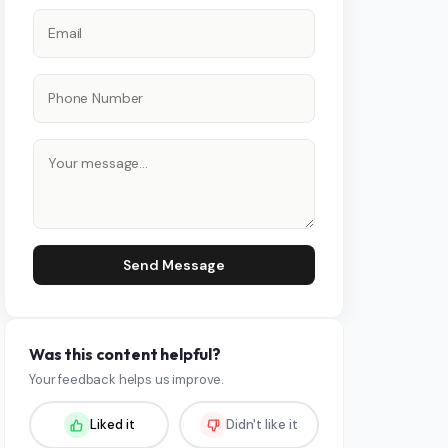
Send Message
Was this content helpful?
Your feedback helps us improve.
Liked it
Didn't like it