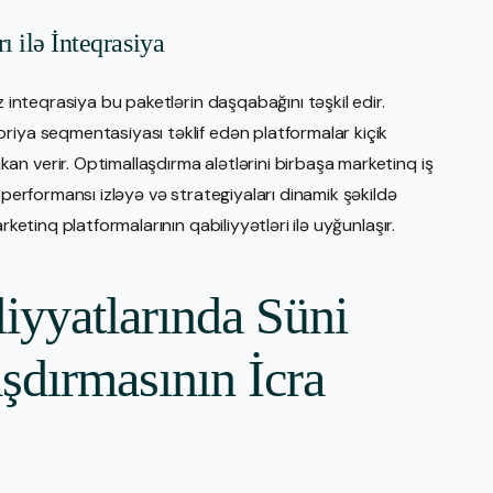
ı ilə İnteqrasiya
z inteqrasiya bu paketlərin daşqabağını təşkil edir.
riya seqmentasiyası təklif edən platformalar kiçik
n verir. Optimallaşdırma alətlərini birbaşa marketinq iş
 performansı izləyə və strategiyaları dinamik şəkildə
rketinq platformalarının qabiliyyətləri ilə uyğunlaşır.
iyyatlarında Süni
aşdırmasının İcra