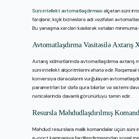
Süni intellekt avtomatlaşdırması
əlçatan süni int
fərqlənir, kiçik bizneslərə adi vəzifələri avtomat
Bu yanaşma xərcləri kəsilərək xətaları minimuma 
Avtomatlaşdırma Vasitəsilə Axtarış X
Axtarış xidmətlərində avtomatlaşdırma axtarış m
süni intellekt alqoritmlərini əhatə edir. Rəqəmsal
konversiya dərəcələrini vurğulayan avtomatlaşdır
parametrləri bir dəfə qura bilərlər və sistemi da
nəticələrində davamlı görünürlüyü təmin edir.
Resursla Məhdudlaşdırılmış Komand
Məhdud resurslara malik komandalar üçün süni intel
e-poçt kampaniya fərdiləşdirməsindən sosial med