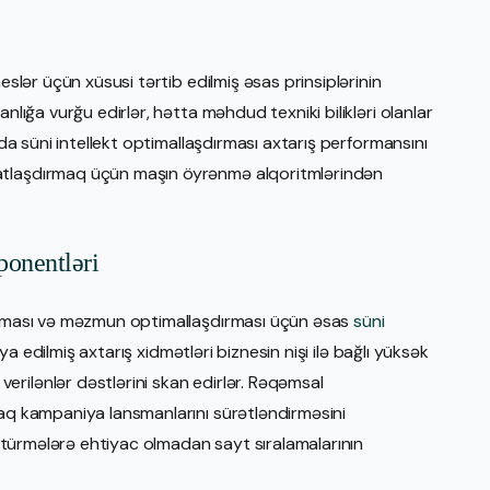
eslər üçün xüsusi tərtib edilmiş əsas prinsiplərinin
nlığa vurğu edirlər, hətta məhdud texniki bilikləri olanlar
sda süni intellekt optimallaşdırması axtarış performansını
atlaşdırmaq üçün maşın öyrənmə alqoritmlərindən
ponentləri
dırması və məzmun optimallaşdırması üçün əsas
süni
ya edilmiş axtarış xidmətləri biznesin nişi ilə bağlı yüksək
rilənlər dəstlərini skan edirlər. Rəqəmsal
raq kampaniya lansmanlarını sürətləndirməsini
 götürmələrə ehtiyac olmadan sayt sıralamalarının