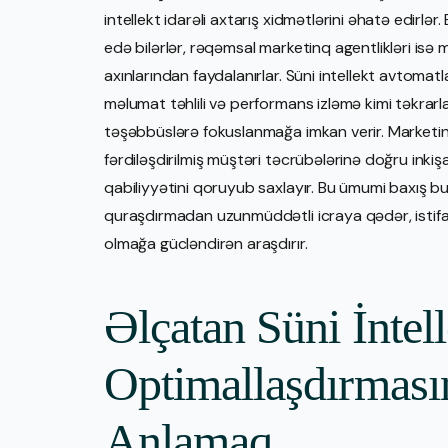
intellekt idarəli axtarış xidmətlərini əhatə edirlər.
edə bilərlər, rəqəmsal marketinq agentlikləri isə mü
axınlarından faydalanırlar. Süni intellekt avtomatl
məlumat təhlili və performans izləmə kimi təkrarl
təşəbbüslərə fokuslanmağa imkan verir. Marketinq
fərdiləşdirilmiş müştəri təcrübələrinə doğru inkiş
qabiliyyətini qoruyub saxlayır. Bu ümumi baxış bu p
quraşdırmadan uzunmüddətli icraya qədər, istifadə
olmağa gücləndirən araşdırır.
Əlçatan Süni İntell
Optimallaşdırmasın
Anlamaq