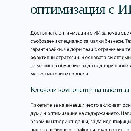
оптимизация с И
Достъпната оптимизация с ИИ започва със 
съобразени специално за малки бизнеси. Те
гарантирайки, че дори тези с ограничена т
ефективни стратегии. В основата си оптим
за машинно обучение, за да подобри произ
маркетинговите процеси.
Ключови компоненти на пакети за
Пакетите за начинаещи често включват осн
думи и оптимизация на съдържанието. Напр
огромни набори от данни, за да идентифиц
нишата на бизнеса. Цифровите маркетинг с