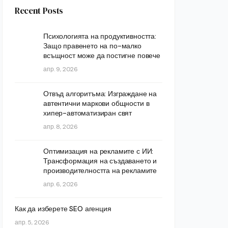
Recent Posts
Психологията на продуктивността:
Защо правенето на по-малко
всъщност може да постигне повече
апр. 9, 2026
Отвъд алгоритъма: Изграждане на
автентични маркови общности в
хипер-автоматизиран свят
апр. 8, 2026
Оптимизация на рекламите с ИИ:
Трансформация на създаването и
производителността на рекламите
апр. 6, 2026
Как да изберете SEO агенция
апр. 5, 2026