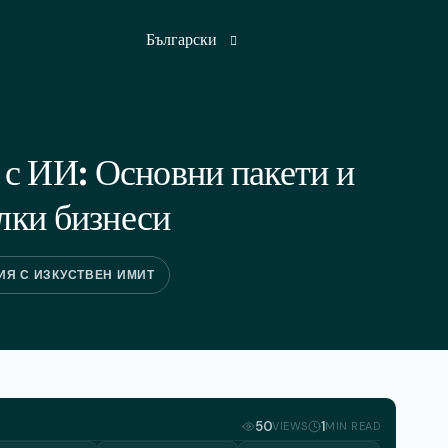
Български
Английски
с ИИ: Основни пакети и
Френски
алки бизнеси
Немски
Хинди
Я С ИЗКУСТВЕН ИМИТ
Японски
Руски
Испански
Турски
50
1
VIEWS
MIN READ
Арабски