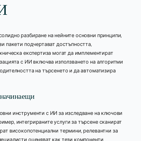
И
солидно разбиране на нейните основни принципи,
зи пакети подчертават достъпността,
ехническа експертиза могат да имплементират
изацията с ИИ включва използването на алгоритми
водителността на търсенето и да автоматизира
 начинаещи
овни инструменти с ИИ за изследване на ключови
имер, интегрираните услуги за търсене сканират
ират високопотенциални термини, релевантни за
пециалисти оценяват как тези компоненти