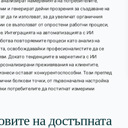
о анализират намеренията на потребителите,
ми и генерират дейни прозрения за създаване на
т да ги използват, за да увеличат органичния
ии се възползват от опростени работни процеси,
е. Интеграцията на автоматизацията с ИИ
аботва повторяемите процеси като анализ на
тта, освобождавайки професионалистите да се
ви. Докато тенденциите в маркетинга с ИИ
ерсонализирани преживявания на клиентите,
изнеси остават конкурентоспособни. Този преглед
фични болкови точки, от първоначална настройка
йки потребителите да постигнат измерими
овите на достъпната