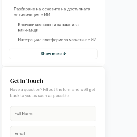
Разбиране на основите на достъпната
оптимизация с ИИ
Ключови компоненти на пакети за
начинаещи
Интеграция с платформи за маркетинг с ИИ
Show more ↓
Get In Touch
Have a question? Fill out the form and we'll get
back to you as soon as possible.