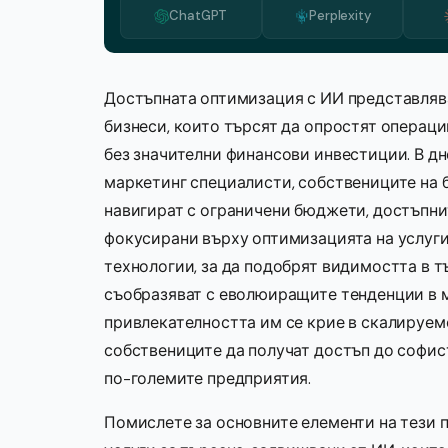
ChatGPT
Perplexity
Достъпната оптимизация с ИИ представля
бизнеси, които търсят да опростят операц
без значителни финансови инвестиции. В д
маркетинг специалисти, собствениците на 
навигират с ограничени бюджети, достъпни
фокусирани върху оптимизацията на услугит
технологии, за да подобрят видимостта в т
съобразяват с еволюиращите тенденции в м
привлекателността им се крие в скалируем
собствениците да получат достъп до софис
по-големите предприятия.
Помислете за основните елементи на тези 