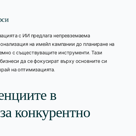
рси
зацията с ИИ предлага непревземаема
сонализация на имейл кампании до планиране на
лемно с съществуващите инструменти. Тази
 бизнеси да се фокусират върху основните си
край на оптимизацията.
енциите в
за конкурентно