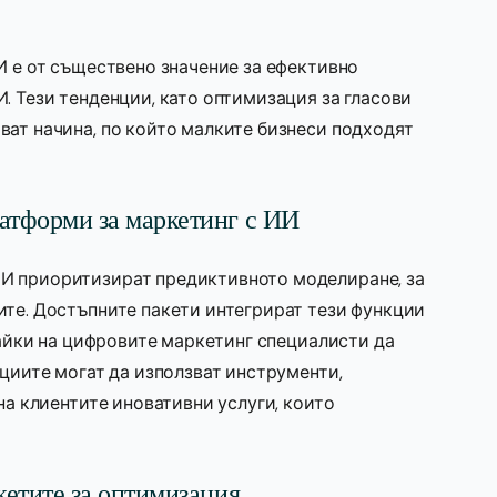
И е от съществено значение за ефективно
. Тези тенденции, като оптимизация за гласови
ват начина, по който малките бизнеси подходят
атформи за маркетинг с ИИ
И приоритизират предиктивното моделиране, за
ите. Достъпните пакети интегрират тези функции
явайки на цифровите маркетинг специалисти да
нциите могат да използват инструменти,
на клиентите иновативни услуги, които
кетите за оптимизация