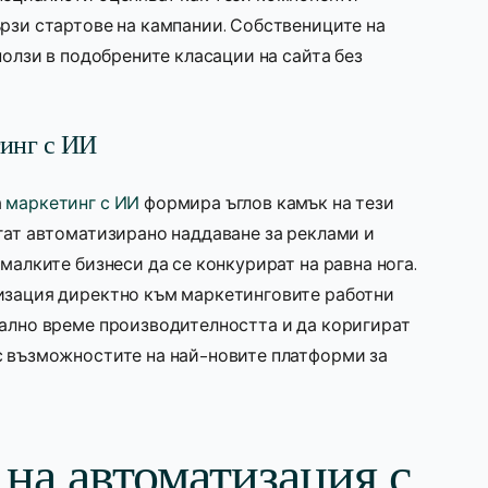
ързи стартове на кампании. Собствениците на
ползи в подобрените класации на сайта без
тинг с ИИ
а
маркетинг с ИИ
формира ъглов камък на тези
гат автоматизирано наддаване за реклами и
малките бизнеси да се конкурират на равна нога.
мизация директно към маркетинговите работни
еално време производителността и да коригират
с възможностите на най-новите платформи за
на автоматизация с