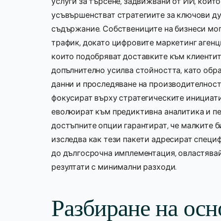
услуги за търсене, задвижвани от ИИ, коит
усъвършенстват стратегиите за ключови ду
съдържание. Собствениците на бизнеси мога
трафик, докато цифровите маркетинг агенц
които подобряват доставките към клиентит
допълнително усилва стойността, като обр
данни и проследяване на производителнос
фокусират върху стратегическите инициати
еволюират към предиктивна аналитика и п
достъпните опции гарантират, че малките б
изследва как тези пакети адресират специ
до дългосрочна имплементация, овластява
резултати с минимални разходи.
Разбиране на осн