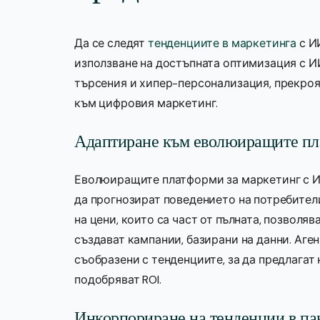
Да се следят
тенденциите в маркетинга
с И
използване на достъпната оптимизация с ИИ
търсения и хипер-персонализация, прекроя
към цифровия маркетинг.
Адаптиране към еволюиращите пл
Еволюиращите платформи за маркетинг с И
да прогнозират поведението на потребител
на цени, които са част от пълната, позвол
създават кампании, базирани на данни. Аге
съобразени с тенденциите, за да предлагат 
подобряват ROI.
Инкорпориране на тенденции в па