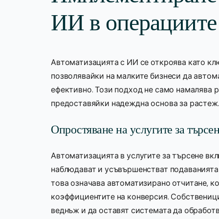
ИИ в операциите
Автоматизацията с ИИ се откроява като кл
позволявайки на малките бизнеси да автома
ефективно. Този подход не само намалява р
предоставяйки надеждна основа за растеж
Опростяване на услугите за търсен
Автоматизацията в услугите за търсене вк
наблюдават и усъвършенстват подаванията 
това означава автоматизирано отчитане, к
коэффициентите на конверсия. Собственици
веднъж и да оставят системата да обработ