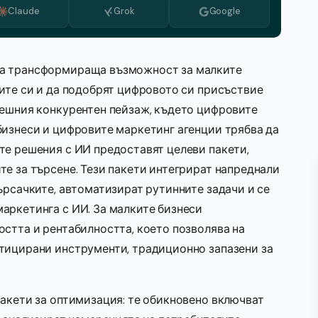
Claude
Grok
Google
Azerbaijani
Холандски
Гръцки
ва трансформираща възможност за малките
иите си и да подобрят цифровото си присъствие
Италиански
нешния конкурентен пейзаж, където цифровите
Корейски
бизнеси и цифровите маркетинг агенции трябва да
Македонски
те решения с ИИ предоставят целеви пакети,
е за търсене. Тези пакети интегрират напреднали
Португалски (Португалия)
ърсачките, автоматизират рутинните задачи и се
Румънски
аркетинга с ИИ. За малките бизнеси
Сръбски
остта и рентабилността, което позволява на
тицирани инструменти, традиционно запазени за
Шведски
пакети за оптимизация: те обикновено включват