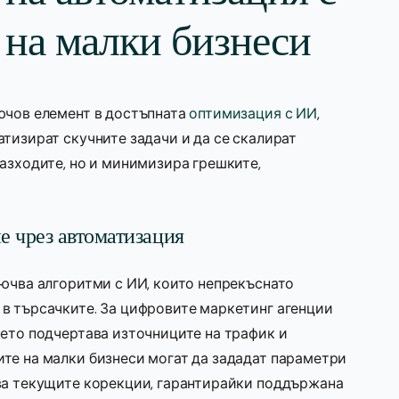
 на малки бизнеси
ючов елемент в достъпната
оптимизация с ИИ
,
тизират скучните задачи и да се скалират
азходите, но и минимизира грешките,
.
е чрез автоматизация
лючва алгоритми с ИИ, които непрекъснато
в търсачките. За цифровите маркетинг агенции
оето подчертава източниците на трафик и
те на малки бизнеси могат да зададат параметри
ва текущите корекции, гарантирайки поддържана