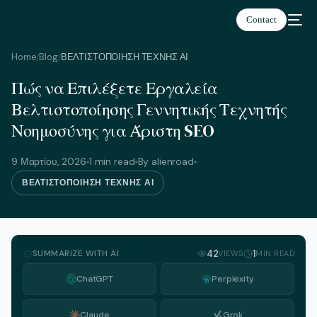
Contact
Home
Blog
ΒΕΛΤΙΣΤΟΠΟΙΗΣΗ ΤΕΧΝΗΣ ΑΙ
/
/
Πώς να Επιλέξετε Εργαλεία
Ελληνικά
Βελτιστοποίησης Γεννητικής Τεχνητής
Νοημοσύνης για Άριστη SEO
9 Μαρτίου, 2026
1 min read
By alienroad
ΒΕΛΤΙΣΤΟΠΟΙΗΣΗ ΤΕΧΝΗΣ ΑΙ
SUMMARIZE WITH AI
42
1
VIEWS
MIN READ
ChatGPT
Perplexity
Claude
Grok