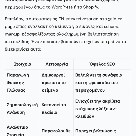
περιεχομένου όπως το WordPress ή το Shopify.
Επιπλέον, ο αυτοματισμός ΤΝ επεκτείνεται σε στοιχεία on-
page όπως εναλλακτικό κείμενο για εικόνες και schema
markup, εξασφαλίζοντας ολοκληρωμένη βελτιστοποίηση
ιστοσελίδας. Ένας πίνακας βασικών στοιχείων μπορεί να το
διευκρινίσει αυτό:
Στοιχείο
Λειτουργία
Όφελος SEO
Παραγωγή
Δημιουργεί
Βελτιώνει τη συνάφεια
Φυσικής
πρωτότυπο
και τη φρεσκάδα του
Γλώσσας
κείμενο
περιεχομένου
Ενισχύει την ακρίβεια
Σημασιολογική
Κατανοεί το
στόχευσης λέξεων-
Ανάλυση
πλαίσιο
κλειδιών
Αναλυτικά
Παρακολουθεί
Παρέχει βελτιώσεις
Στοιχεία