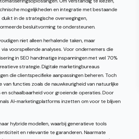
utomatiseringsoplossingen. Om verstandig te kiezen,
chnische mogelijkheden en integratie met bestaande
duikt in de strategische overwegingen,
formeerde besluitvorming te ondersteunen.
oudigen niet alleen herhalende taken, maar
e via voorspellende analyses. Voor ondernemers die
tisering in SEO handmatige inspanningen met wel 70%
eatieve strategie. Digitale marketingbureaus
gen die clientspecifieke aanpassingen beheren. Toch
e van functies zoals de nauwkeurigheid van natuurlijke
s en schaalbaarheid voor groeiende operaties. Door
nals AI-marketingplatforms inzetten om voor te blijven
naar hybride modellen, waarbij generatieve tools
ticiteit en relevantie te garanderen. Naarmate