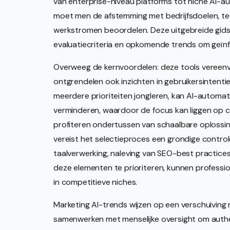
van enterprise-niveau platforms tot niche AI-a
moet men de afstemming met bedrijfsdoelen, te
werkstromen beoordelen. Deze uitgebreide gids 
evaluatiecriteria en opkomende trends om geïn
Overweeg de kernvoordelen: deze tools vereenv
ontgrendelen ook inzichten in gebruikersintenti
meerdere prioriteiten jongleren, kan AI-automa
verminderen, waardoor de focus kan liggen op cr
profiteren ondertussen van schaalbare oplossin
vereist het selectieproces een grondige control
taalverwerking, naleving van SEO-best practice
deze elementen te prioriteren, kunnen professio
in competitieve niches.
Marketing AI-trends wijzen op een verschuiving 
samenwerken met menselijke oversight om authen