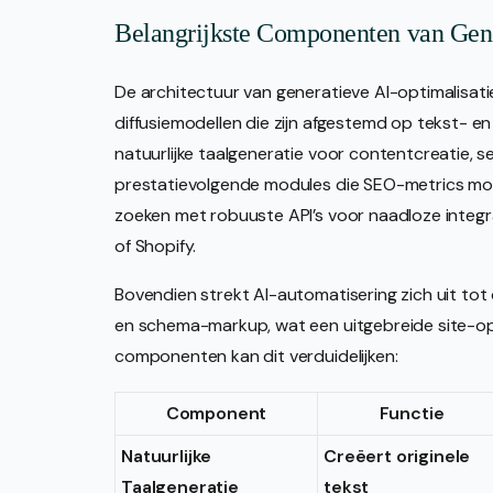
Belangrijkste Componenten van Gene
De architectuur van generatieve AI-optimalisat
diffusiemodellen die zijn afgestemd op tekst-
natuurlijke taalgeneratie voor contentcreatie, 
prestatievolgende modules die SEO-metrics mo
zoeken met robuuste API’s voor naadloze inte
of Shopify.
Bovendien strekt AI-automatisering zich uit to
en schema-markup, wat een uitgebreide site-opt
componenten kan dit verduidelijken:
Component
Functie
Natuurlijke
Creëert originele
Taalgeneratie
tekst