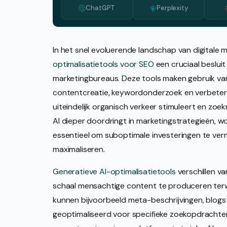
ChatGPT
Perplexity
In het snel evoluerende landschap van digitale m
optimalisatietools voor SEO
een cruciaal besluit
marketingbureaus. Deze tools maken gebruik va
contentcreatie, keywordonderzoek en verbeteri
uiteindelijk organisch verkeer stimuleert en zo
AI dieper doordringt in marketingstrategieën, w
essentieel om suboptimale investeringen te ver
maximaliseren.
Generatieve AI-optimalisatietools
verschillen v
schaal mensachtige content te produceren terw
kunnen bijvoorbeeld meta-beschrijvingen, blogstr
geoptimaliseerd voor specifieke zoekopdrachten