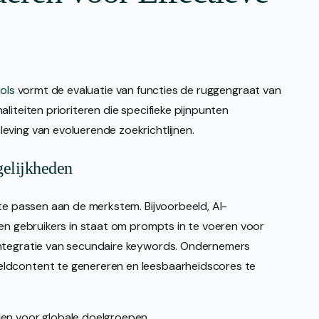
ols
vormt de evaluatie van functies de ruggengraat van
liteiten prioriteren die specifieke pijnpunten
eving van evoluerende zoekrichtlijnen.
gelijkheden
 te passen aan de merkstem. Bijvoorbeeld, AI-
len gebruikers in staat om prompts in te voeren voor
integratie van secundaire keywords. Ondernemers
ldcontent te genereren en leesbaarheidscores te
en voor globale doelgroepen.