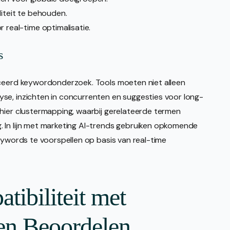
liteit te behouden.
 real-time optimalisatie.
s
nceerd keywordonderzoek. Tools moeten niet alleen
se, inzichten in concurrenten en suggesties voor long-
 hier clustermapping, waarbij gerelateerde termen
 In lijn met marketing AI-trends gebruiken opkomende
keywords te voorspellen op basis van real-time
tibiliteit met
en Beoordelen