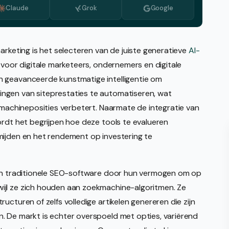
Claude
Grok
Google
Azerbaijani
Bulgaars
Grieks
arketing is het selecteren van de juiste generatieve
AI-
 voor digitale marketeers, ondernemers en digitale
Italiaans
n geavanceerde kunstmatige intelligentie om
Koreaans
ngen van siteprestaties te automatiseren, wat
Macedonisch
ekmachineposities verbetert. Naarmate de integratie van
ordt het begrijpen hoe deze tools te evalueren
Portugees, Portugal
mijden en het rendement op investering te
Roemeens
Servisch
an traditionele SEO-software door hun vermogen om op
Zweeds
ijl ze zich houden aan zoekmachine-algoritmen. Ze
ucturen of zelfs volledige artikelen genereren die zijn
. De markt is echter overspoeld met opties, variërend