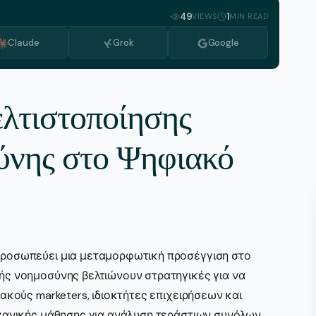
Azerbaijani
49
1
VIEWS
MIN READ
Βουλγαρικά
Claude
Grok
Google
Ολλανδικά
Ιταλικά
λτιστοποίησης
Κορεάτικα
Μακεδονικά
ύνης στο Ψηφιακό
Πορτογαλικά
Ρουμανικά
Σερβικά
Σουηδικά
ροσωπεύει μια μεταμορφωτική προσέγγιση στο
ής νοημοσύνης βελτιώνουν στρατηγικές για να
ακούς marketers, ιδιοκτήτες επιχειρήσεων και
ηχανικής μάθησης για ανάλυση τεράστιων συνόλων