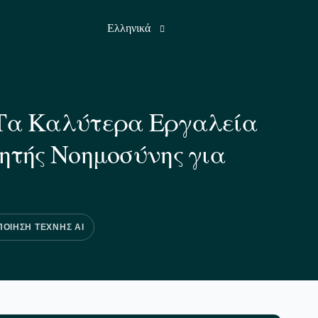
Ελληνικά
Αγγλικά
 Τα Καλύτερα Εργαλεία
Γαλλικά
ητής Νοημοσύνης για
Γερμανικά
Ινδικά
Ιαπωνικά
Ρωσικά
ΠΟΙΗΣΗ ΤΕΧΝΗΣ ΑΙ
Ισπανικά
Τουρκικά
Αραβικά