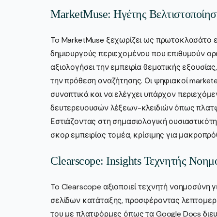
MarketMuse: Ηγέτης Βελτιστοποίησ
To MarketMuse ξεχωρίζει ως πρωτοκλασάτο ε
δημιουργούς περιεχομένου που επιθυμούν ορα
αξιολογήσει την εμπειρία θεματικής εξουσίας
την πρόθεση αναζήτησης. Οι ψηφιακοί markete
συνοπτικά και να ελέγχει υπάρχον περιεχόμ
δευτερευουσών λέξεων-κλειδιών όπως πλατφ
Εστιάζοντας στη σημασιολογική ουσιαστικότη
σκορ εμπειρίας τομέα, κρίσιμης για μακροπρ
Clearscope: Insights Τεχνητής Νοη
To Clearscope αξιοποιεί τεχνητή νοημοσύνη 
σελίδων κατάταξης, προσφέροντας λεπτομερε
του με πλατφόρμες όπως τα Google Docs διε