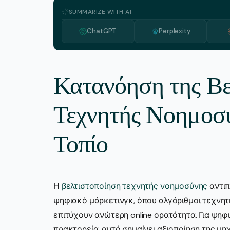
SUMMARIZE WITH AI
ChatGPT
Perplexity
Κατανόηση της Βε
Τεχνητής Νοημοσ
Τοπίο
Η
βελτιστοποίηση τεχνητής νοημοσύνης
αντιπ
ψηφιακό μάρκετινγκ, όπου αλγόριθμοι τεχνητ
επιτύχουν ανώτερη online ορατότητα. Για ψηφι
πρακτορεία, αυτό σημαίνει αξιοποίηση της μ