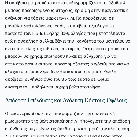
Η ακρίβεια μετρά πόσο στενά ευθυγραμμίζονται οι έξοδοι AI
με τους προοριζόμενους στόχους, κρίσιμη στην προγνωστική
ανάλυση για τάσεις μάρκετινγκ AI. Για παράδειγμα, σε
μοντέλα βαθμολόγησης leads, η ακρίβεια αξιολογεί το
ποσοστό των leads υψηλής βαθμολογίας που μετατρέπονται,
ενώ η ανάκληση συλλαμβάνει την ικανότητα του μοντέλου να
εντοπίσει όλες τις πιθανές ευκαιρίες. Οι ψηφιακοί μάρκετερ
μπορούν να χρησιμοποιήσουν πίνακες σύγχυσης για να
οπτικοποιήσουν αυτούς, προσαρμόζοντας αλγόριθμους για να
ελαχιστοποιήσουν ψευδώς θετικά και αρνητικά. Υψηλή
ακρίβεια, συνήθως άνω του 85 τοις εκατό σε ώριμα
συστήματα, υποδηλώνει ισχυρή βελτιστοποίηση.
Απόδοση Επένδυσης και Ανάλυση Κόστους-Οφέλους
Οι οικονομικοί δείκτες υπογραμμίζουν την οικονομική
βιωσιμότητα της βελτιστοποίησης AI. Υπολογίστε την απόδοση
επένδυσης συγκρίνοντας έσοδα πριν και μετά την υλοποίηση
AI με κόστη, λαμβάνοντας υπόψη τόσο άμεσα έξοδα όπως