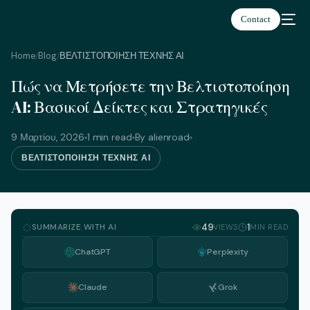
Contact
Home
Blog
ΒΕΛΤΙΣΤΟΠΟΙΗΣΗ ΤΕΧΝΗΣ ΑΙ
/
/
Πώς να Μετρήσετε την Βελτιστοποίηση
Ελληνικά
AI: Βασικοί Δείκτες και Στρατηγικές
9 Μαρτίου, 2026
1 min read
By alienroad
ΒΕΛΤΙΣΤΟΠΟΙΗΣΗ ΤΕΧΝΗΣ ΑΙ
SUMMARIZE WITH AI
49
1
VIEWS
MIN READ
ChatGPT
Perplexity
Claude
Grok