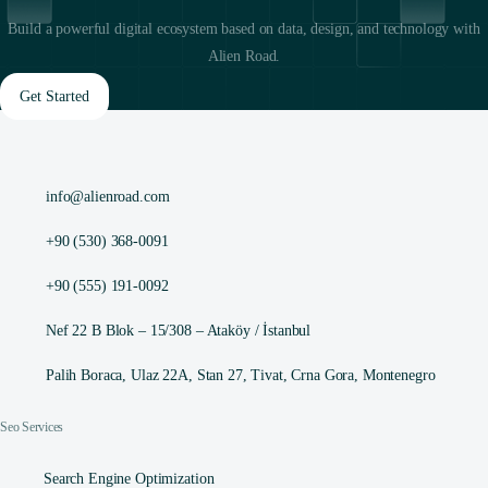
Build a powerful digital ecosystem based on data, design, and technology with
Alien Road.
Get Started
info@alienroad.com
+90 (530) 368-0091
+90 (555) 191-0092
Nef 22 B Blok – 15/308 – Ataköy / İstanbul
Palih Boraca, Ulaz 22A, Stan 27, Tivat, Crna Gora, Montenegro
Seo Services
Search Engine Optimization