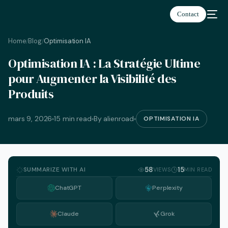
Contact
Home
Blog
Optimisation IA
/
/
Optimisation IA : La Stratégie Ultime
Français
pour Augmenter la Visibilité des
Produits
mars 9, 2026
15 min read
By alienroad
OPTIMISATION IA
SUMMARIZE WITH AI
58
15
VIEWS
MIN READ
ChatGPT
Perplexity
Claude
Grok