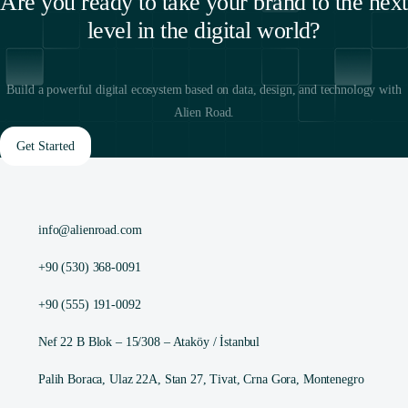
Are you ready to take your brand to the next
level in the digital world?
Build a powerful digital ecosystem based on data, design, and technology with
Alien Road.
Get Started
info@alienroad.com
+90 (530) 368-0091
+90 (555) 191-0092
Nef 22 B Blok – 15/308 – Ataköy / İstanbul
Palih Boraca, Ulaz 22A, Stan 27, Tivat, Crna Gora, Montenegro