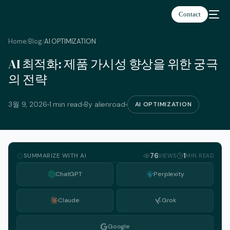
Contact
Home
Blog
AI OPTIMIZATION
/
/
AI 최적화: 제품 가시성 향상을 위한 궁극
한국어
의 전략
3월 9, 2026
1 min read
By alienroad
AI OPTIMIZATION
SUMMARIZE WITH AI
76
1
VIEWS
MIN READ
ChatGPT
Perplexity
Claude
Grok
Google