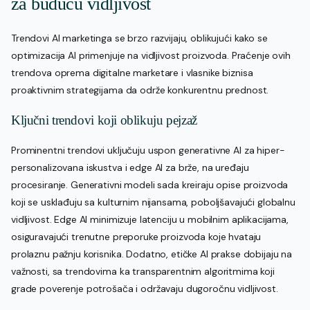
za buduću vidljivost
Trendovi AI marketinga se brzo razvijaju, oblikujući kako se
optimizacija AI primenjuje na vidljivost proizvoda. Praćenje ovih
trendova oprema digitalne marketare i vlasnike biznisa
proaktivnim strategijama da održe konkurentnu prednost.
Ključni trendovi koji oblikuju pejzaž
Prominentni trendovi uključuju uspon generativne AI za hiper-
personalizovana iskustva i edge AI za brže, na uređaju
procesiranje. Generativni modeli sada kreiraju opise proizvoda
koji se usklađuju sa kulturnim nijansama, poboljšavajući globalnu
vidljivost. Edge AI minimizuje latenciju u mobilnim aplikacijama,
osiguravajući trenutne preporuke proizvoda koje hvataju
prolaznu pažnju korisnika. Dodatno, etičke AI prakse dobijaju na
važnosti, sa trendovima ka transparentnim algoritmima koji
grade poverenje potrošača i održavaju dugoročnu vidljivost.