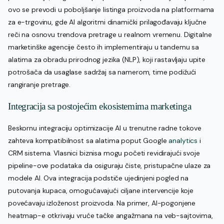
ovo se prevodi u poboljšanje listinga proizvoda na platformama
za e-trgovinu, gde AI algoritmi dinamički prilagođavaju ključne
reči na osnovu trendova pretrage u realnom vremenu. Digitalne
marketinške agencije često ih implementiraju u tandemu sa
alatima za obradu prirodnog jezika (NLP), koji rastavljaju upite
potrošača da usaglase sadržaj sa namerom, time podižući
rangiranje pretrage.
Integracija sa postojećim ekosistemima marketinga
Beskornu integraciju optimizacije AI u trenutne radne tokove
zahteva kompatibilnost sa alatima poput Google
analytics
i
CRM sistema. Vlasnici biznisa mogu početi revidirajući svoje
pipeline-ove podataka da osiguraju čiste, pristupačne ulaze za
modele AI. Ova integracija podstiče ujedinjeni pogled na
putovanja kupaca, omogućavajući ciljane intervencije koje
povećavaju izloženost proizvoda. Na primer, AI-pogonjene
heatmap-e otkrivaju vruće tačke angažmana na veb-sajtovima,