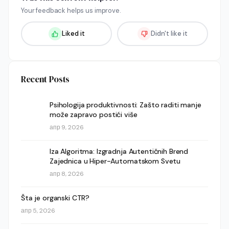
Your feedback helps us improve.
Liked it
Didn't like it
Recent Posts
Psihologija produktivnosti: Zašto raditi manje
može zapravo postići više
апр 9, 2026
Iza Algoritma: Izgradnja Autentičnih Brend
Zajednica u Hiper-Automatskom Svetu
апр 8, 2026
Šta je organski CTR?
апр 5, 2026