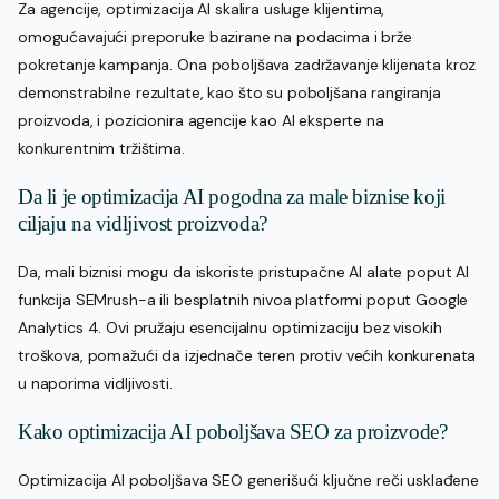
Za agencije, optimizacija AI skalira usluge klijentima,
omogućavajući preporuke bazirane na podacima i brže
pokretanje kampanja. Ona poboljšava zadržavanje klijenata kroz
demonstrabilne rezultate, kao što su poboljšana rangiranja
proizvoda, i pozicionira agencije kao AI eksperte na
konkurentnim tržištima.
Da li je optimizacija AI pogodna za male biznise koji
ciljaju na vidljivost proizvoda?
Da, mali biznisi mogu da iskoriste pristupačne AI alate poput AI
funkcija SEMrush-a ili besplatnih nivoa platformi poput Google
Analytics 4. Ovi pružaju esencijalnu optimizaciju bez visokih
troškova, pomažući da izjednače teren protiv većih konkurenata
u naporima vidljivosti.
Kako optimizacija AI poboljšava SEO za proizvode?
Optimizacija AI poboljšava SEO generišući ključne reči usklađene