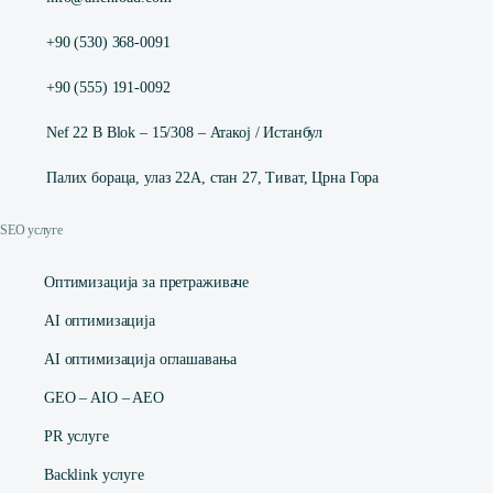
+90 (530) 368-0091
+90 (555) 191-0092
Nef 22 B Blok – 15/308 – Атакој / Истанбул
Палих бораца, улаз 22А, стан 27, Тиват, Црна Гора
SEO услуге
Оптимизација за претраживаче
AI оптимизација
AI оптимизација оглашавања
GEO – AIO – AEO
PR услуге
Backlink услуге