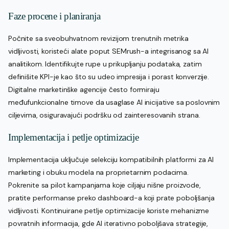
Faze procene i planiranja
Počnite sa sveobuhvatnom revizijom trenutnih metrika
vidljivosti, koristeći alate poput SEMrush-a integrisanog sa AI
analitikom. Identifikujte rupe u prikupljanju podataka, zatim
definišite KPI-je kao što su udeo impresija i porast konverzije.
Digitalne marketinške agencije često formiraju
međufunkcionalne timove da usaglase AI inicijative sa poslovnim
ciljevima, osiguravajući podršku od zainteresovanih strana.
Implementacija i petlje optimizacije
Implementacija uključuje selekciju kompatibilnih platformi za AI
marketing i obuku modela na proprietarnim podacima.
Pokrenite sa pilot kampanjama koje ciljaju nišne proizvode,
pratite performanse preko dashboard-a koji prate poboljšanja
vidljivosti. Kontinuirane petlje optimizacije koriste mehanizme
povratnih informacija, gde AI iterativno poboljšava strategije,