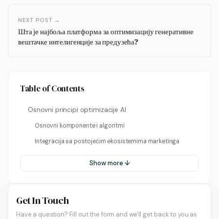
NEXT POST →
Шта је најбоља платформа за оптимизацију генеративне
вештачке интелигенције за предузећа?
Table of Contents
Osnovni principi optimizacije AI
Osnovni komponente i algoritmi
Integracija sa postojećim ekosistemima marketinga
Show more ↓
Get In Touch
Have a question? Fill out the form and we'll get back to you as