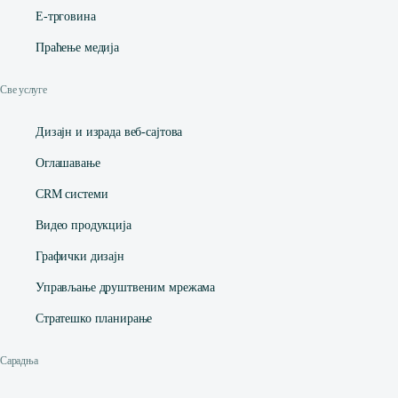
Е-трговина
Праћење медија
Све услуге
Дизајн и израда веб-сајтова
Оглашавање
CRM системи
Видео продукција
Графички дизајн
Управљање друштвеним мрежама
Стратешко планирање
Сарадња