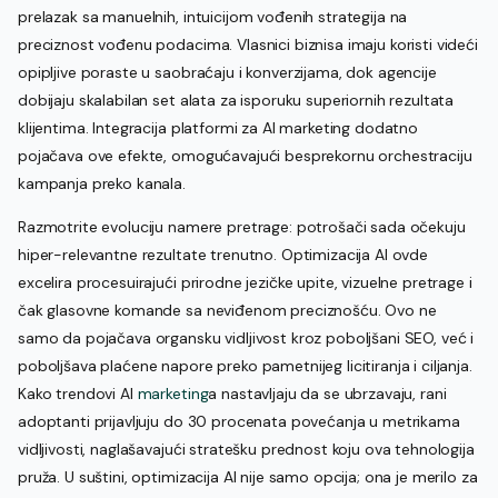
prelazak sa manuelnih, intuicijom vođenih strategija na
preciznost vođenu podacima. Vlasnici biznisa imaju koristi videći
opipljive poraste u saobraćaju i konverzijama, dok agencije
dobijaju skalabilan set alata za isporuku superiornih rezultata
klijentima. Integracija platformi za AI marketing dodatno
pojačava ove efekte, omogućavajući besprekornu orchestraciju
kampanja preko kanala.
Razmotrite evoluciju namere pretrage: potrošači sada očekuju
hiper-relevantne rezultate trenutno. Optimizacija AI ovde
excelira procesuirajući prirodne jezičke upite, vizuelne pretrage i
čak glasovne komande sa neviđenom preciznošću. Ovo ne
samo da pojačava organsku vidljivost kroz poboljšani SEO, već i
poboljšava plaćene napore preko pametnijeg licitiranja i ciljanja.
Kako trendovi AI
marketing
a nastavljaju da se ubrzavaju, rani
adoptanti prijavljuju do 30 procenata povećanja u metrikama
vidljivosti, naglašavajući stratešku prednost koju ova tehnologija
pruža. U suštini, optimizacija AI nije samo opcija; ona je merilo za