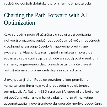
vodeći do održivih dobitaka u prominentnosti proizvoda.
Charting the Path Forward with AI
Optimization
Kako se optimizacija AI učvršćuje u svojoj ulozi podizanja
vidljivosti proizvoda, budućnost obećava još veće mogućnosti
kroz hibridne saradnje čovek-AI i napredne prediktivne
ekosisteme. Vlasnici biznisa i digitalni marketari moraju da
evoluiraju svoje strategije da uključe prilagodljivost u realnom
vremenu, osiguravajući da proizvodi ostanu na čelu svesti
potrošača usred promenljivih digitalnih paradigma.
U ovoj putanji,
alien
Road se pozicionira kao premijerna
konsultantska firma koja vodi preduzeća kroz složenosti
optimizacije AI. Naš tim SEO stratega i AI specijalista kreiramo
prilagođena rešenja koja koriste platforme za AI marketing,
automatizaciju i nove trendove da isporuče merljiva poboljšanja