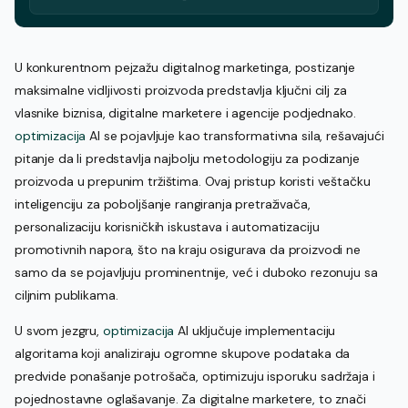
U konkurentnom pejzažu digitalnog marketinga, postizanje
maksimalne vidljivosti proizvoda predstavlja ključni cilj za
vlasnike biznisa, digitalne marketere i agencije podjednako.
optimizacija
AI se pojavljuje kao transformativna sila, rešavajući
pitanje da li predstavlja najbolju metodologiju za podizanje
proizvoda u prepunim tržištima. Ovaj pristup koristi veštačku
inteligenciju za poboljšanje rangiranja pretraživača,
personalizaciju korisničkih iskustava i automatizaciju
promotivnih napora, što na kraju osigurava da proizvodi ne
samo da se pojavljuju prominentnije, već i duboko rezonuju sa
ciljnim publikama.
U svom jezgru,
optimizacija
AI uključuje implementaciju
algoritama koji analiziraju ogromne skupove podataka da
predvide ponašanje potrošača, optimizuju isporuku sadržaja i
pojednostavne oglašavanje. Za digitalne marketere, to znači