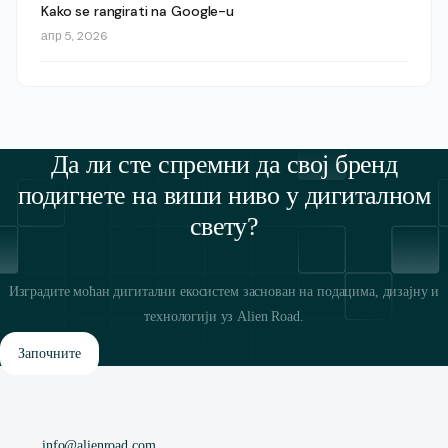
Kako se rangirati na Google-u
апр 5, 2026
Да ли сте спремни да свој бренд
подигнете на виши ниво у дигиталном
свету?
Изградите моћан дигитални екосистем заснован на подацима, дизајну и
технологији уз Alien Road.
Започните
info@alienroad.com