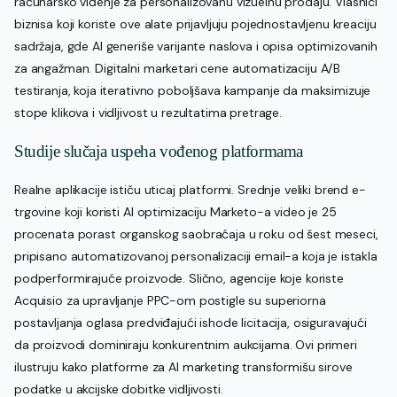
računarsko viđenje za personalizovanu vizuelnu prodaju. Vlasnici
biznisa koji koriste ove alate prijavljuju pojednostavljenu kreaciju
sadržaja, gde AI generiše varijante naslova i opisa optimizovanih
za angažman. Digitalni marketari cene automatizaciju A/B
testiranja, koja iterativno poboljšava kampanje da maksimizuje
stope klikova i vidljivost u rezultatima pretrage.
Studije slučaja uspeha vođenog platformama
Realne aplikacije ističu uticaj platformi. Srednje veliki brend e-
trgovine koji koristi AI optimizaciju Marketo-a video je 25
procenata porast organskog saobraćaja u roku od šest meseci,
pripisano automatizovanoj personalizaciji email-a koja je istakla
podperformirajuće proizvode. Slično, agencije koje koriste
Acquisio za upravljanje PPC-om postigle su superiorna
postavljanja oglasa predviđajući ishode licitacija, osiguravajući
da proizvodi dominiraju konkurentnim aukcijama. Ovi primeri
ilustruju kako platforme za AI marketing transformišu sirove
podatke u akcijske dobitke vidljivosti.