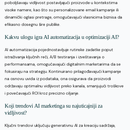
poboljšavaju vidljivost postavljajući proizvode u kontekstima
visoke namere, kao što su personalizovane email kampanje ili
dinamički oglasi pretrage, omogućavajući vlasnicima biznisa da
efikasno dosegnu šire publike.
Kakvu ulogu igra AI automatizacija u optimizaciji AI?
AI automatizacija pojednostavljuje rutinske zadatke poput
istraživanja ključnih reči, A/B testiranja i izveštavanja o
performansama, omogućavajući digitalnim marketarima da se
fokusiraju na strategiju. Kontinuirano prilagođavajući kampanje
na osnovu uvida iz podataka, ona osigurava da proizvodi
održavaju optimalnu vidljivost preko kanala, smanjujući troškove
i povećavajući ROI kroz precizno ciljanje.
Koji trendovi AI marketinga su najuticajniji za
vidljivost?
Ključni trendovi uključuju generativnu AI za kreaciju sadržaja,