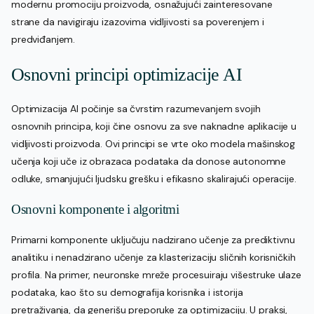
modernu promociju proizvoda, osnažujući zainteresovane
strane da navigiraju izazovima vidljivosti sa poverenjem i
predviđanjem.
Osnovni principi optimizacije AI
Optimizacija AI počinje sa čvrstim razumevanjem svojih
osnovnih principa, koji čine osnovu za sve naknadne aplikacije u
vidljivosti proizvoda. Ovi principi se vrte oko modela mašinskog
učenja koji uče iz obrazaca podataka da donose autonomne
odluke, smanjujući ljudsku grešku i efikasno skalirajući operacije.
Osnovni komponente i algoritmi
Primarni komponente uključuju nadzirano učenje za prediktivnu
analitiku i nenadzirano učenje za klasterizaciju sličnih korisničkih
profila. Na primer, neuronske mreže procesuiraju višestruke ulaze
podataka, kao što su demografija korisnika i istorija
pretraživanja, da generišu preporuke za optimizaciju. U praksi,