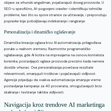
objave za vrhunski angažman, pojačavajući doseg proizvoda. U
SEO-u specifično, AI-pogonjeni crawler-i identifikuju tehničke
probleme, kao što su spore stranice za učitavanje, i preporučuju
popravke koje poboljšavaju indeksiranje i rangiranje.
Personalizacija i dinamičko oglašavanje
Dinamička kreacija oglasa kroz AI automatizaciju prilagođava
poruke u realnom vremenu. Razmotrite programatičko
oglašavanje, gde AI licitira na impresijama na osnovu konteksta
korisnika, postavljajući oglase proizvoda precizno kada namera
dostiže vrhunac. Ova personalizacija povećava rezultate
relevantnosti, smanjujući troškove i pojačavajući vidljivost.
Agencije prijavljuju da ovakva automatizacija smanjuje vreme
postavljanja kampanje za 40 procenata, omogućavajući brzo
skaliranje i testiranje taktika vidljivosti.
Navigacija kroz trendove AI marketinga