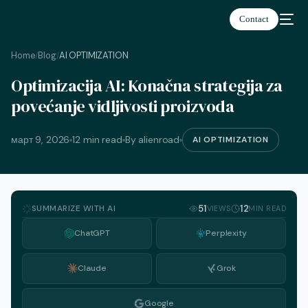
Contact
Home
Blog
AI OPTIMIZATION
/
/
Optimizacija AI: Konačna strategija za
српски
povećanje vidljivosti proizvoda
март 9, 2026
12 min read
By alienroad
AI OPTIMIZATION
SUMMARIZE WITH AI
51
12
VIEWS
MIN READ
ChatGPT
Perplexity
Claude
Grok
Google