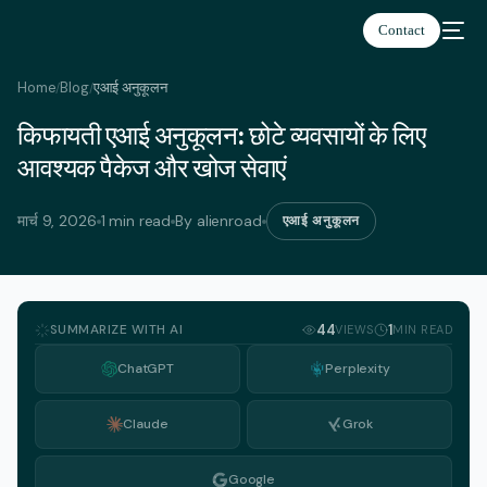
Contact
Home
Blog
एआई अनुकूलन
/
/
किफायती एआई अनुकूलन: छोटे व्यवसायों के लिए
हिन्दी
आवश्यक पैकेज और खोज सेवाएं
मार्च 9, 2026
1 min read
By alienroad
एआई अनुकूलन
SUMMARIZE WITH AI
44
1
VIEWS
MIN READ
ChatGPT
Perplexity
Claude
Grok
Google