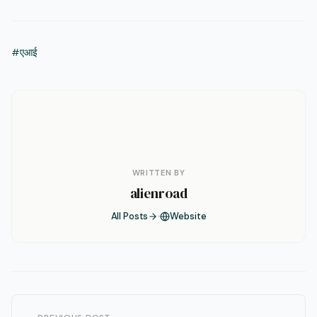
#एआई
WRITTEN BY
alienroad
All Posts
Website