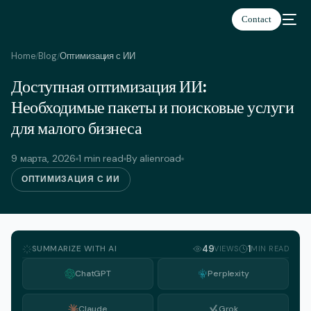
Contact
Home
Blog
Оптимизация с ИИ
/
/
Доступная оптимизация ИИ:
Русский
Необходимые пакеты и поисковые услуги
для малого бизнеса
9 марта, 2026
1 min read
By alienroad
ОПТИМИЗАЦИЯ С ИИ
SUMMARIZE WITH AI
49
1
VIEWS
MIN READ
ChatGPT
Perplexity
Claude
Grok