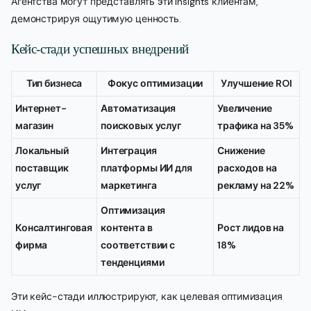
Агентства могут представлять эти insights клиентам,
демонстрируя ощутимую ценность.
Кейс-стади успешных внедрений
Тип бизнеса
Фокус оптимизации
Улучшение ROI
Интернет-
Автоматизация
Увеличение
магазин
поисковых услуг
трафика на 35%
Локальный
Интеграция
Снижение
поставщик
платформы ИИ для
расходов на
услуг
маркетинга
рекламу на 22%
Оптимизация
Консалтинговая
контента в
Рост лидов на
фирма
соответствии с
18%
тенденциями
Эти кейс-стади иллюстрируют, как целевая оптимизация