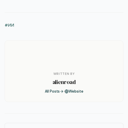
#ИИ
WRITTEN BY
alienroad
All Posts
Website