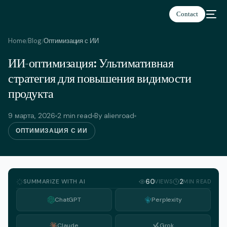
Contact
Home
Blog
Оптимизация с ИИ
/
/
ИИ-оптимизация: Ультимативная
Русский
стратегия для повышения видимости
продукта
9 марта, 2026
2 min read
By alienroad
ОПТИМИЗАЦИЯ С ИИ
SUMMARIZE WITH AI
60
2
VIEWS
MIN READ
ChatGPT
Perplexity
Claude
Grok