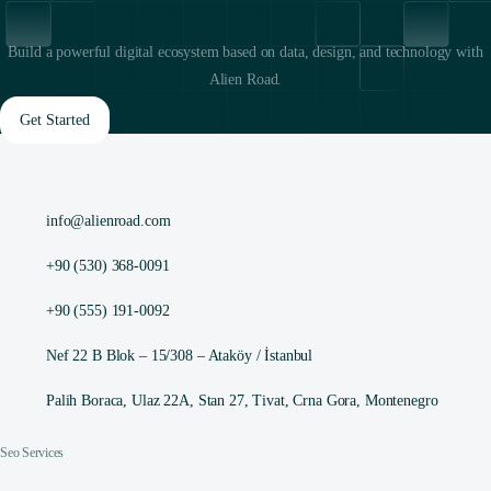
Build a powerful digital ecosystem based on data, design, and technology with
Alien Road.
Get Started
info@alienroad.com
+90 (530) 368-0091
+90 (555) 191-0092
Nef 22 B Blok – 15/308 – Ataköy / İstanbul
Palih Boraca, Ulaz 22A, Stan 27, Tivat, Crna Gora, Montenegro
Seo Services