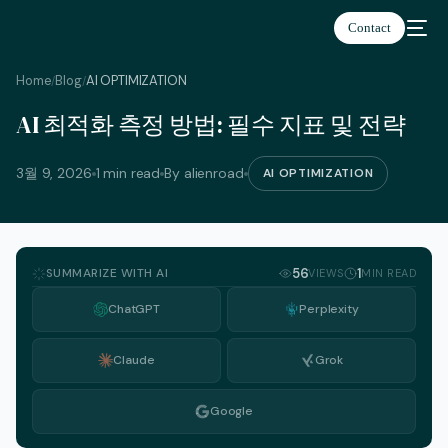
Contact
Home
Blog
AI OPTIMIZATION
/
/
AI 최적화 측정 방법: 필수 지표 및 전략
한국어
3월 9, 2026
1 min read
By alienroad
AI OPTIMIZATION
SUMMARIZE WITH AI
56
1
VIEWS
MIN READ
ChatGPT
Perplexity
Claude
Grok
Google