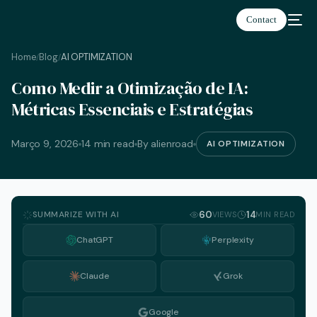
Contact
Home
Blog
AI OPTIMIZATION
/
/
Como Medir a Otimização de IA:
Português
Métricas Essenciais e Estratégias
Março 9, 2026
14 min read
By alienroad
AI OPTIMIZATION
SUMMARIZE WITH AI
60
14
VIEWS
MIN READ
ChatGPT
Perplexity
Claude
Grok
Google